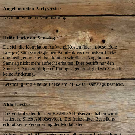
Angebotszeiten Partyservice
Nach individueller Vereinbarung.
Heiße Theke am Samstag
Da sich die Korrelation Aufwand/Kosten (hier insbesondere
Energie) zum samstäglichen Kundenkreis der heißen Theke
ungünstig entwickelt hat, können wir dieses Angebot am
Samstag nicht mehr aufrecht erhalten. Dies betrifft nur den
Samstag. An den übrigen Öffnungstagen erfolgt diesbezüglich
keine Änderung.
Letztmalig ist die heiße Theke am 24.6.2023 samstags bestückt.
Abholservice
Die Vorlaufzeiten für den Bestell-/Abholservice haben wir neu
justiert (s. Sheet Abholservice). Bei frühzeitiger Bestellung
erfolgt keine Veränderung der Modalitäten.
Es können auch Abholzeiten außerhalb unserer Ladenöffnung