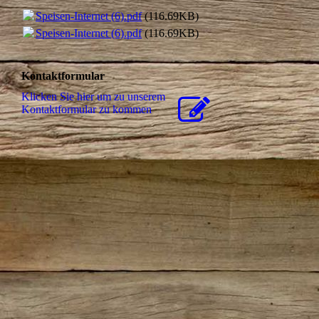
Speisen-Internet (6).pdf
(116.69KB)
Speisen-Internet (6).pdf
(116.69KB)
Kontaktformular
Klicken Sie hier um zu unserem
Kon­takt­for­mu­lar zu kommen