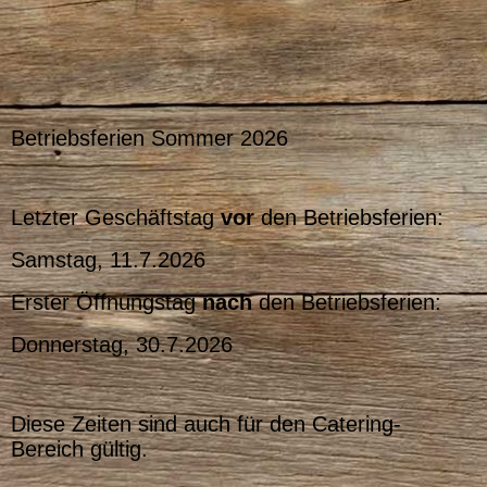
Betriebsferien Sommer 2026
Letzter Geschäftstag
vor
den Betriebsferien:
Samstag, 11.7.2026
Erster Öffnungstag
nach
den Betriebsferien:
Donnerstag, 30.7.2026
Diese Zeiten sind auch für den Catering-
Bereich gültig.