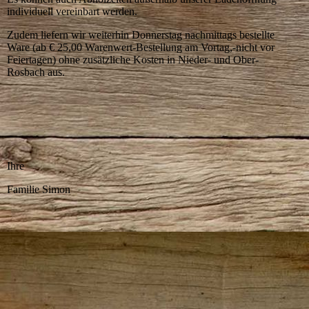
individuell vereinbart werden.
Zudem liefern wir weiterhin Donnerstag nachmittags bestellte
Ware (ab € 25,00 Warenwert-Bestellung am Vortag,-nicht vor
Feiertagen) ohne zusätzliche Kosten in Nieder- und Ober-
Rosbach aus.
Ihre
Familie Simon