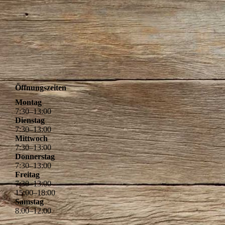
Öffnungszeiten
Montag
7
:
30
–
13
:
00
Dienstag
7
:
30
–
13
:
00
Mittwoch
7
:
30
–
13
:
00
Donnerstag
7
:
30
–
13
:
00
Freitag
7
:
30
–
13
:
00
15
:
00
–
18
:
00
Samstag
8
:
00
–
12
:
00